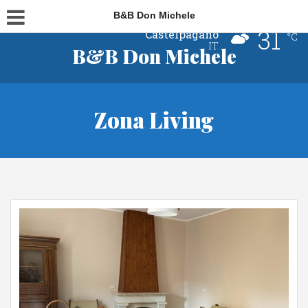
B&B Don Michele
31
Castelpagano
°C
IT
B&B Don Michele
Zona Living